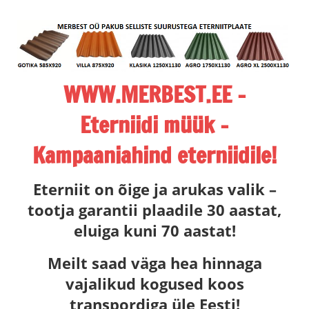
Skip
to
content
WWW.MERBEST.EE –
Eterniidi müük -
Kampaaniahind eterniidile!
ETERNIIT,
Eterniit on õige ja arukas valik –
ETERNIITKATUS,
tootja garantii plaadile 30 aastat,
ETERNIIDI
eluiga kuni 70 aastat!
MÜÜK,
MERBEST
Meilt saad väga hea hinnaga
ETERNIIT,
vajalikud kogused koos
LEEDU
transpordiga üle Eesti!
ETERNIIT