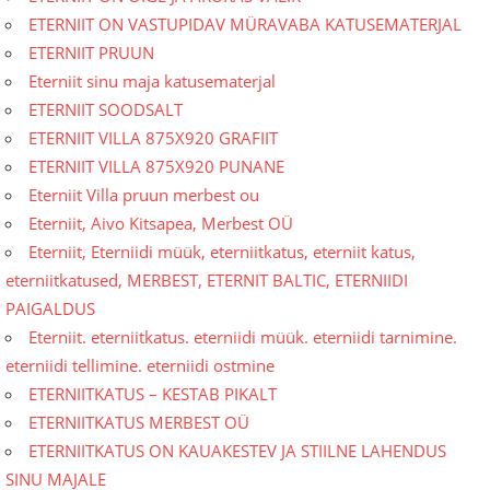
ETERNIIT ON VASTUPIDAV MÜRAVABA KATUSEMATERJAL
ETERNIIT PRUUN
Eterniit sinu maja katusematerjal
ETERNIIT SOODSALT
ETERNIIT VILLA 875X920 GRAFIIT
ETERNIIT VILLA 875X920 PUNANE
Eterniit Villa pruun merbest ou
Eterniit, Aivo Kitsapea, Merbest OÜ
Eterniit, Eterniidi müük, eterniitkatus, eterniit katus,
eterniitkatused, MERBEST, ETERNIT BALTIC, ETERNIIDI
PAIGALDUS
Eterniit. eterniitkatus. eterniidi müük. eterniidi tarnimine.
eterniidi tellimine. eterniidi ostmine
ETERNIITKATUS – KESTAB PIKALT
ETERNIITKATUS MERBEST OÜ
ETERNIITKATUS ON KAUAKESTEV JA STIILNE LAHENDUS
SINU MAJALE