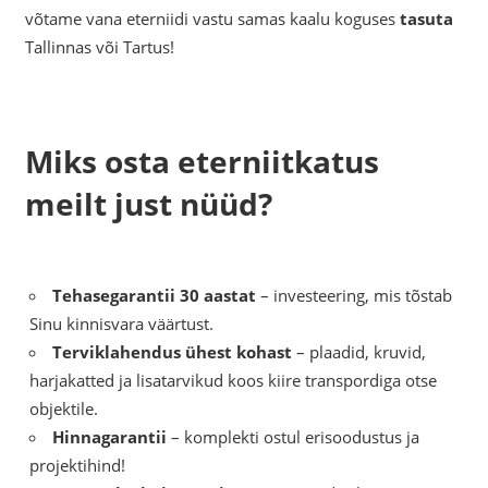
võtame vana eterniidi vastu samas kaalu koguses
tasuta
Tallinnas või Tartus!
Miks osta eterniitkatus
meilt just nüüd?
Tehasegarantii 30 aastat
– investeering, mis tõstab
Sinu kinnisvara väärtust.
Terviklahendus ühest kohast
– plaadid, kruvid,
harjakatted ja lisatarvikud koos kiire transpordiga otse
objektile.
Hinnagarantii
– komplekti ostul erisoodustus ja
projektihind!