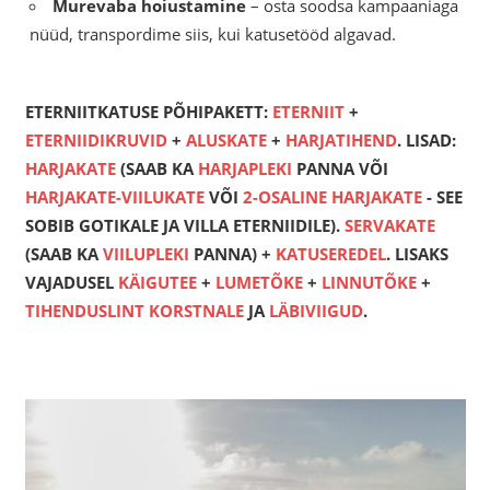
Murevaba hoiustamine
– osta soodsa kampaaniaga
nüüd, transpordime siis, kui katusetööd algavad.
ETERNIITKATUSE PÕHIPAKETT:
ETERNIIT
+
ETERNIIDIKRUVID
+
ALUSKATE
+
HARJATIHEND
. LISAD:
HARJAKATE
(SAAB KA
HARJAPLEKI
PANNA VÕI
HARJAKATE-VIILUKATE
VÕI
2-OSALINE HARJAKATE
- SEE
SOBIB GOTIKALE JA VILLA ETERNIIDILE).
SERVAKATE
(SAAB KA
VIILUPLEKI
PANNA) +
KATUSEREDEL
. LISAKS
VAJADUSEL
KÄIGUTEE
+
LUMETÕKE
+
LINNUTÕKE
+
TIHENDUSLINT KORSTNALE
JA
LÄBIVIIGUD
.