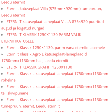
Leedu eterniit
Eterniit katuseplaat Villa (875mm×920mm) tumepruun,
Leedu eterniit
ETERNIIT katuseplaat-laineplaat VILLA 875×920 puuritud
augud ja lõigatud nurgad
ETERNIIT KLASSIK 1250X1130 PARIM VALIK
ETERNIITKATUSELE
Eterniit Klassik 1250×1130, parim vana eterniidi asemele
Eterniit Klassik Agro L katuseplaat-laineplaadid
1750mmx1130mm hall, Leedu eterniit
ETERNIIT KLASSIK GRAFIIT 1250X1130
Eterniit Klassik L katuseplaat-laineplaat 1750mmx1130mm
roheline
Eterniit Klassik L katuseplaat-laineplaat 1750mmx1130mm
telliskivipunane
Eterniit Klassik L katuseplaat-laineplaat 1750mmx1130mm
tumepruun, eternit, Leedu eterniit