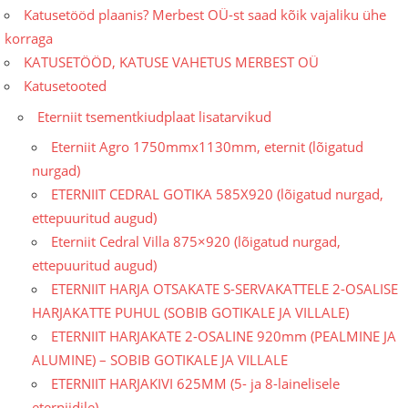
Katusetööd plaanis? Merbest OÜ-st saad kõik vajaliku ühe
korraga
KATUSETÖÖD, KATUSE VAHETUS MERBEST OÜ
Katusetooted
Eterniit tsementkiudplaat lisatarvikud
Eterniit Agro 1750mmx1130mm, eternit (lõigatud
nurgad)
ETERNIIT CEDRAL GOTIKA 585X920 (lõigatud nurgad,
ettepuuritud augud)
Eterniit Cedral Villa 875×920 (lõigatud nurgad,
ettepuuritud augud)
ETERNIIT HARJA OTSAKATE S-SERVAKATTELE 2-OSALISE
HARJAKATTE PUHUL (SOBIB GOTIKALE JA VILLALE)
ETERNIIT HARJAKATE 2-OSALINE 920mm (PEALMINE JA
ALUMINE) – SOBIB GOTIKALE JA VILLALE
ETERNIIT HARJAKIVI 625MM (5- ja 8-lainelisele
eterniidile)