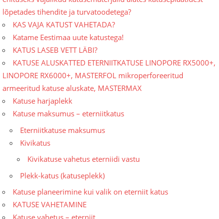
lõpetades tihendite ja turvatoodetega?
KAS VAJA KATUST VAHETADA?
Katame Eestimaa uute katustega!
KATUS LASEB VETT LÄBI?
KATUSE ALUSKATTED ETERNIITKATUSE LINOPORE RX5000+,
LINOPORE RX6000+, MASTERFOL mikroperforeeritud
armeeritud katuse aluskate, MASTERMAX
Katuse harjaplekk
Katuse maksumus – eterniitkatus
Eterniitkatuse maksumus
Kivikatus
Kivikatuse vahetus eterniidi vastu
Plekk-katus (katuseplekk)
Katuse planeerimine kui valik on eterniit katus
KATUSE VAHETAMINE
Katuse vahetus – eterniit