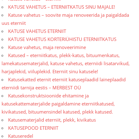
KATUSE VAHETUS – ETERNIITKATUS SINU MAJALE!
Katuse vahetus – soovite maja renoveerida ja paigaldada
uus eterniit
KATUSE VAHETUS ETERNIIT
KATUSE VAHETUS KORTERIÜHISTU ETERNIITKATUS
Katuse vahetus, maja renoveerimine
Katused – eterniitkatus, plekk-katus, bituumenkatus,
lamekatusematerjalid, katuse vahetus, eterniidi lisatarvikud,
harjaplekid, viiluplekid. Eterniit sinu katusele!
Katusekatted eternit eterniit katuseplaadid laineplaadid
eterniidi tarnija eestis – MERBEST OÜ
Katusekonstruktsioonide ehitamine ja
katusekattematerjalide paigaldamine eterniitkatused,
kivikatused, bituumensindel katused, plekk katused.
Katusematerjalid eterniit, plekk, kivikatus
KATUSEPOOD ETERNIIT
Katuseredel