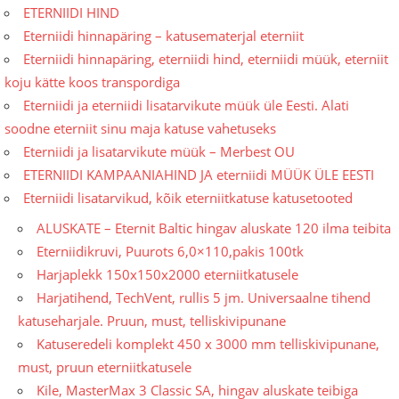
ETERNIIDI HIND
Eterniidi hinnapäring – katusematerjal eterniit
Eterniidi hinnapäring, eterniidi hind, eterniidi müük, eterniit
koju kätte koos transpordiga
Eterniidi ja eterniidi lisatarvikute müük üle Eesti. Alati
soodne eterniit sinu maja katuse vahetuseks
Eterniidi ja lisatarvikute müük – Merbest OU
ETERNIIDI KAMPAANIAHIND JA eterniidi MÜÜK ÜLE EESTI
Eterniidi lisatarvikud, kõik eterniitkatuse katusetooted
ALUSKATE – Eternit Baltic hingav aluskate 120 ilma teibita
Eterniidikruvi, Puurots 6,0×110,pakis 100tk
Harjaplekk 150x150x2000 eterniitkatusele
Harjatihend, TechVent, rullis 5 jm. Universaalne tihend
katuseharjale. Pruun, must, telliskivipunane
Katuseredeli komplekt 450 x 3000 mm telliskivipunane,
must, pruun eterniitkatusele
Kile, MasterMax 3 Classic SA, hingav aluskate teibiga