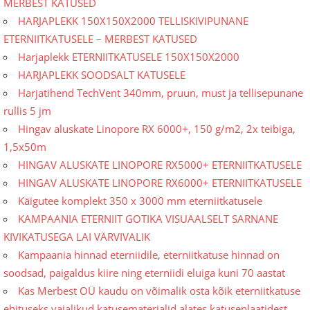
MERBEST KATUSED
HARJAPLEKK 150X150X2000 TELLISKIVIPUNANE
ETERNIITKATUSELE – MERBEST KATUSED
Harjaplekk ETERNIITKATUSELE 150X150X2000
HARJAPLEKK SOODSALT KATUSELE
Harjatihend TechVent 340mm, pruun, must ja tellisepunane
rullis 5 jm
Hingav aluskate Linopore RX 6000+, 150 g/m2, 2x teibiga,
1,5x50m
HINGAV ALUSKATE LINOPORE RX5000+ ETERNIITKATUSELE
HINGAV ALUSKATE LINOPORE RX6000+ ETERNIITKATUSELE
Käigutee komplekt 350 x 3000 mm eterniitkatusele
KAMPAANIA ETERNIIT GOTIKA VISUAALSELT SARNANE
KIVIKATUSEGA LAI VÄRVIVALIK
Kampaania hinnad eterniidile, eterniitkatuse hinnad on
soodsad, paigaldus kiire ning eterniidi eluiga kuni 70 aastat
Kas Merbest OÜ kaudu on võimalik osta kõik eterniitkatuse
ehituseks vajalikud katusematerjalid alates katuseplaatidest