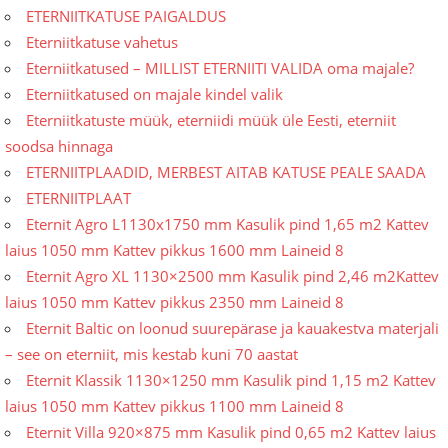
ETERNIITKATUSE PAIGALDUS
Eterniitkatuse vahetus
Eterniitkatused – MILLIST ETERNIITI VALIDA oma majale?
Eterniitkatused on majale kindel valik
Eterniitkatuste müük, eterniidi müük üle Eesti, eterniit
soodsa hinnaga
ETERNIITPLAADID, MERBEST AITAB KATUSE PEALE SAADA
ETERNIITPLAAT
Eternit Agro L1130x1750 mm Kasulik pind 1,65 m2 Kattev
laius 1050 mm Kattev pikkus 1600 mm Laineid 8
Eternit Agro XL 1130×2500 mm Kasulik pind 2,46 m2Kattev
laius 1050 mm Kattev pikkus 2350 mm Laineid 8
Eternit Baltic on loonud suurepärase ja kauakestva materjali
– see on eterniit, mis kestab kuni 70 aastat
Eternit Klassik 1130×1250 mm Kasulik pind 1,15 m2 Kattev
laius 1050 mm Kattev pikkus 1100 mm Laineid 8
Eternit Villa 920×875 mm Kasulik pind 0,65 m2 Kattev laius