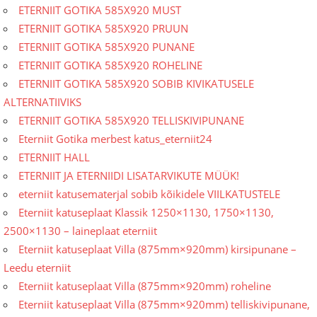
ETERNIIT GOTIKA 585X920 MUST
ETERNIIT GOTIKA 585X920 PRUUN
ETERNIIT GOTIKA 585X920 PUNANE
ETERNIIT GOTIKA 585X920 ROHELINE
ETERNIIT GOTIKA 585X920 SOBIB KIVIKATUSELE
ALTERNATIIVIKS
ETERNIIT GOTIKA 585X920 TELLISKIVIPUNANE
Eterniit Gotika merbest katus_eterniit24
ETERNIIT HALL
ETERNIIT JA ETERNIIDI LISATARVIKUTE MÜÜK!
eterniit katusematerjal sobib kõikidele VIILKATUSTELE
Eterniit katuseplaat Klassik 1250×1130, 1750×1130,
2500×1130 – laineplaat eterniit
Eterniit katuseplaat Villa (875mm×920mm) kirsipunane –
Leedu eterniit
Eterniit katuseplaat Villa (875mm×920mm) roheline
Eterniit katuseplaat Villa (875mm×920mm) telliskivipunane,