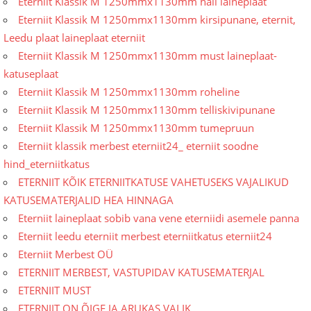
Eterniit Klassik M 1250mmx1130mm hall laineplaat
Eterniit Klassik M 1250mmx1130mm kirsipunane, eternit,
Leedu plaat laineplaat eterniit
Eterniit Klassik M 1250mmx1130mm must laineplaat-
katuseplaat
Eterniit Klassik M 1250mmx1130mm roheline
Eterniit Klassik M 1250mmx1130mm telliskivipunane
Eterniit Klassik M 1250mmx1130mm tumepruun
Eterniit klassik merbest eterniit24_ eterniit soodne
hind_eterniitkatus
ETERNIIT KÕIK ETERNIITKATUSE VAHETUSEKS VAJALIKUD
KATUSEMATERJALID HEA HINNAGA
Eterniit laineplaat sobib vana vene eterniidi asemele panna
Eterniit leedu eterniit merbest eterniitkatus eterniit24
Eterniit Merbest OÜ
ETERNIIT MERBEST, VASTUPIDAV KATUSEMATERJAL
ETERNIIT MUST
ETERNIIT ON ÕIGE JA ARUKAS VALIK