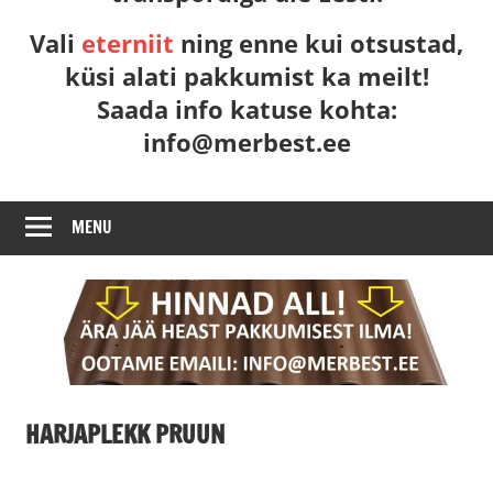
–
Vali
eterniit
ning enne kui otsustad,
SEE
küsi alati pakkumist ka meilt!
AINUS
Saada info katuse kohta:
JA
ÕIGE
info@merbest.ee
ETERNIITKATUS!
MENU
HARJAPLEKK PRUUN