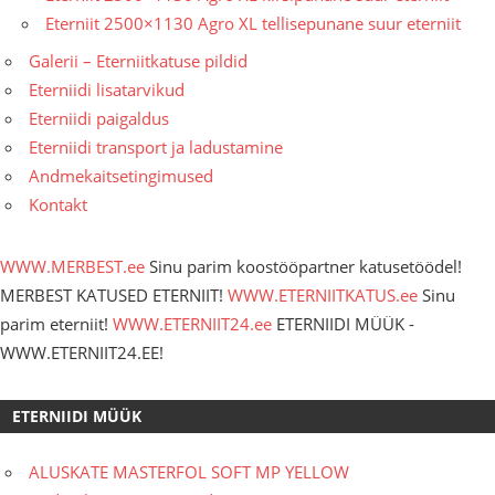
Eterniit 2500×1130 Agro XL tellisepunane suur eterniit
Galerii – Eterniitkatuse pildid
Eterniidi lisatarvikud
Eterniidi paigaldus
Eterniidi transport ja ladustamine
Andmekaitsetingimused
Kontakt
WWW.MERBEST.ee
Sinu parim koostööpartner katusetöödel!
MERBEST KATUSED ETERNIIT!
WWW.ETERNIITKATUS.ee
Sinu
parim eterniit!
WWW.ETERNIIT24.ee
ETERNIIDI MÜÜK -
WWW.ETERNIIT24.EE!
ETERNIIDI MÜÜK
ALUSKATE MASTERFOL SOFT MP YELLOW