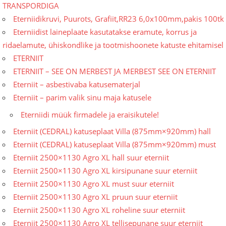
TRANSPORDIGA
Eterniidikruvi, Puurots, Grafiit,RR23 6,0x100mm,pakis 100tk
Eterniidist laineplaate kasutatakse eramute, korrus ja
ridaelamute, ühiskondlike ja tootmishoo­nete katuste ehitamisel
ETERNIIT
ETERNIIT – SEE ON MERBEST JA MERBEST SEE ON ETERNIIT
Eterniit – asbestivaba katusematerjal
Eterniit – parim valik sinu maja katusele
Eterniidi müük firmadele ja eraisikutele!
Eterniit (CEDRAL) katuseplaat Villa (875mm×920mm) hall
Eterniit (CEDRAL) katuseplaat Villa (875mm×920mm) must
Eterniit 2500×1130 Agro XL hall suur eterniit
Eterniit 2500×1130 Agro XL kirsipunane suur eterniit
Eterniit 2500×1130 Agro XL must suur eterniit
Eterniit 2500×1130 Agro XL pruun suur eterniit
Eterniit 2500×1130 Agro XL roheline suur eterniit
Eterniit 2500×1130 Agro XL tellisepunane suur eterniit