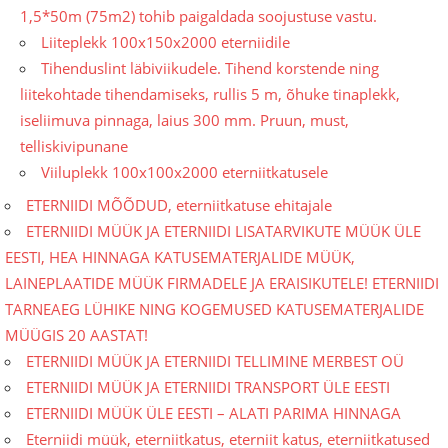
1,5*50m (75m2) tohib paigaldada soojustuse vastu.
Liiteplekk 100x150x2000 eterniidile
Tihenduslint läbiviikudele. Tihend korstende ning
liitekohtade tihendamiseks, rullis 5 m, õhuke tinaplekk,
iseliimuva pinnaga, laius 300 mm. Pruun, must,
telliskivipunane
Viiluplekk 100x100x2000 eterniitkatusele
ETERNIIDI MÕÕDUD, eterniitkatuse ehitajale
ETERNIIDI MÜÜK JA ETERNIIDI LISATARVIKUTE MÜÜK ÜLE
EESTI, HEA HINNAGA KATUSEMATERJALIDE MÜÜK,
LAINEPLAATIDE MÜÜK FIRMADELE JA ERAISIKUTELE! ETERNIIDI
TARNEAEG LÜHIKE NING KOGEMUSED KATUSEMATERJALIDE
MÜÜGIS 20 AASTAT!
ETERNIIDI MÜÜK JA ETERNIIDI TELLIMINE MERBEST OÜ
ETERNIIDI MÜÜK JA ETERNIIDI TRANSPORT ÜLE EESTI
ETERNIIDI MÜÜK ÜLE EESTI – ALATI PARIMA HINNAGA
Eterniidi müük, eterniitkatus, eterniit katus, eterniitkatused