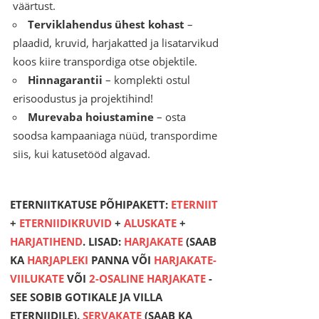
väärtust.
Terviklahendus ühest kohast
–
plaadid, kruvid, harjakatted ja lisatarvikud
koos kiire transpordiga otse objektile.
Hinnagarantii
– komplekti ostul
erisoodustus ja projektihind!
Murevaba hoiustamine
– osta
soodsa kampaaniaga nüüd, transpordime
siis, kui katusetööd algavad.
ETERNIITKATUSE PÕHIPAKETT:
ETERNIIT
+
ETERNIIDIKRUVID
+
ALUSKATE
+
HARJATIHEND
. LISAD:
HARJAKATE
(SAAB
KA
HARJAPLEKI
PANNA VÕI
HARJAKATE-
VIILUKATE
VÕI
2-OSALINE HARJAKATE
-
SEE SOBIB GOTIKALE JA VILLA
ETERNIIDILE).
SERVAKATE
(SAAB KA