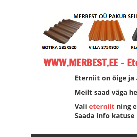
Skip
to
content
WWW.MERBEST.EE – Eter
ETERNIIT,
Eterniit on õige ja
ETERNIITKATUS,
ETERNIIDI
Meilt saad väga he
MÜÜK,
Vali
eterniit
ning e
MERBEST
ETERNIIT,
Saada info katuse
LEEDU
ETERNIIT
–