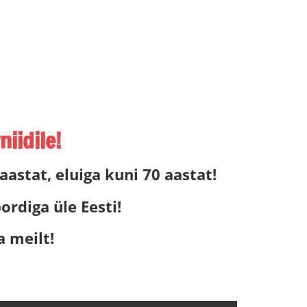
iidile!
 aastat, eluiga kuni 70 aastat!
rdiga üle Eesti!
a meilt!