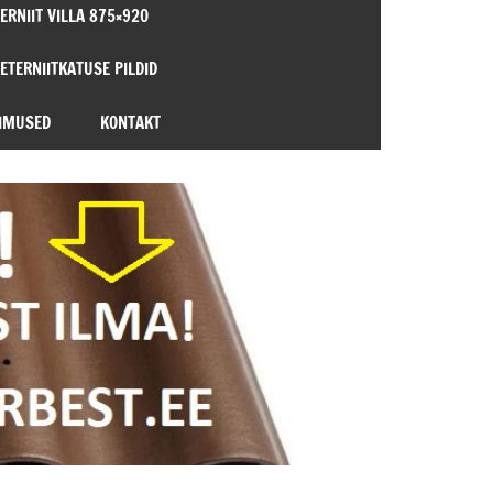
ERNIIT VILLA 875×920
 ETERNIITKATUSE PILDID
IMUSED
KONTAKT