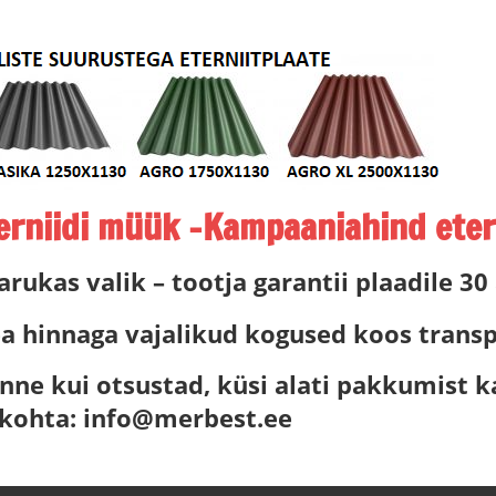
niidi müük -Kampaaniahind etern
 arukas valik – tootja garantii plaadile 30
a hinnaga vajalikud kogused koos transpo
nne kui otsustad, küsi alati pakkumist k
 kohta: info@merbest.ee