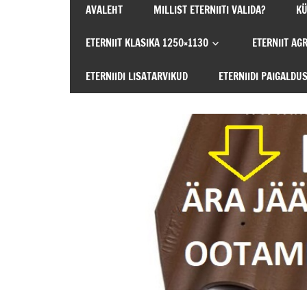
AVALEHT
MILLIST ETERNIITI VALIDA?
KÜ
SEE
AINUS
ETERNIIT KLASIKA 1250×1130
ETERNIIT AG
JA
ÕIGE
ETERNIIDI LISATARVIKUD
ETERNIIDI PAIGALDU
ETERNIITKATUS!