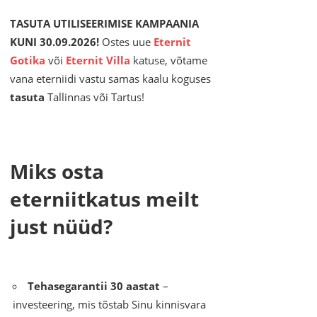
TASUTA UTILISEERIMISE KAMPAANIA
KUNI 30.09.2026!
Ostes uue
Eternit
Gotika
või
Eternit Villa
katuse, võtame
vana eterniidi vastu samas kaalu koguses
tasuta
Tallinnas või Tartus!
Miks osta
eterniitkatus meilt
just nüüd?
Tehasegarantii 30 aastat
–
investeering, mis tõstab Sinu kinnisvara