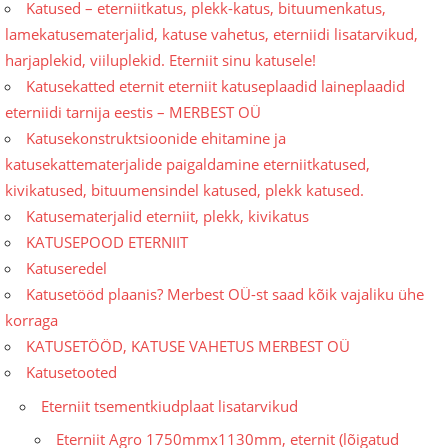
Katused – eterniitkatus, plekk-katus, bituumenkatus,
lamekatusematerjalid, katuse vahetus, eterniidi lisatarvikud,
harjaplekid, viiluplekid. Eterniit sinu katusele!
Katusekatted eternit eterniit katuseplaadid laineplaadid
eterniidi tarnija eestis – MERBEST OÜ
Katusekonstruktsioonide ehitamine ja
katusekattematerjalide paigaldamine eterniitkatused,
kivikatused, bituumensindel katused, plekk katused.
Katusematerjalid eterniit, plekk, kivikatus
KATUSEPOOD ETERNIIT
Katuseredel
Katusetööd plaanis? Merbest OÜ-st saad kõik vajaliku ühe
korraga
KATUSETÖÖD, KATUSE VAHETUS MERBEST OÜ
Katusetooted
Eterniit tsementkiudplaat lisatarvikud
Eterniit Agro 1750mmx1130mm, eternit (lõigatud