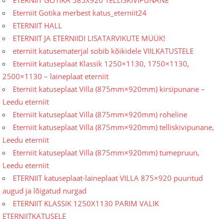
ETERNIIT GOTIKA 585X920 TELLISKIVIPUNANE
Eterniit Gotika merbest katus_eterniit24
ETERNIIT HALL
ETERNIIT JA ETERNIIDI LISATARVIKUTE MÜÜK!
eterniit katusematerjal sobib kõikidele VIILKATUSTELE
Eterniit katuseplaat Klassik 1250×1130, 1750×1130,
2500×1130 – laineplaat eterniit
Eterniit katuseplaat Villa (875mm×920mm) kirsipunane –
Leedu eterniit
Eterniit katuseplaat Villa (875mm×920mm) roheline
Eterniit katuseplaat Villa (875mm×920mm) telliskivipunane,
Leedu eterniit
Eterniit katuseplaat Villa (875mm×920mm) tumepruun,
Leedu eterniit
ETERNIIT katuseplaat-laineplaat VILLA 875×920 puuritud
augud ja lõigatud nurgad
ETERNIIT KLASSIK 1250X1130 PARIM VALIK
ETERNIITKATUSELE