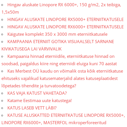
Hingav aluskate Linopore RX 6000+, 150 g/m2, 2x teibiga,
1,5x50m
HINGAV ALUSKATE LINOPORE RX5000+ ETERNIITKATUSELE
HINGAV ALUSKATE LINOPORE RX6000+ ETERNIITKATUSELE
Käigutee komplekt 350 x 3000 mm eterniitkatusele
KAMPAANIA ETERNIIT GOTIKA VISUAALSELT SARNANE
KIVIKATUSEGA LAI VÄRVIVALIK
Kampaania hinnad eterniidile, eterniitkatuse hinnad on
soodsad, paigaldus kiire ning eterniidi eluiga kuni 70 aastat
Kas Merbest OÜ kaudu on võimalik osta kõik eterniitkatuse
ehituseks vajalikud katusematerjalid alates katuseplaatidest
lõpetades tihendite ja turvatoodetega?
KAS VAJA KATUST VAHETADA?
Katame Eestimaa uute katustega!
KATUS LASEB VETT LÄBI?
KATUSE ALUSKATTED ETERNIITKATUSE LINOPORE RX5000+,
LINOPORE RX6000+, MASTERFOL mikroperforeeritud