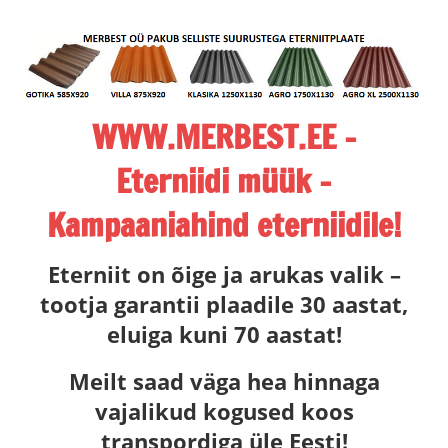
Skip
to
content
WWW.MERBEST.EE –
Eterniidi müük -
Kampaaniahind eterniidile!
ETERNIIT,
Eterniit on õige ja arukas valik –
ETERNIITKATUS,
tootja garantii plaadile 30 aastat,
ETERNIIDI
eluiga kuni 70 aastat!
MÜÜK,
MERBEST
Meilt saad väga hea hinnaga
ETERNIIT,
vajalikud kogused koos
LEEDU
transpordiga üle Eesti!
ETERNIIT