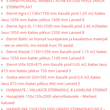
ETERNIITPLAADID, MERBEST AITAB KATUSE PEALE SAADA
ETERNIITPLAAT
Eternit Agro L1130x1750 mm Kasulik pind 1,65 m2 Kattev
laius 1050 mm Kattev pikkus 1600 mm Laineid 8
Eternit Agro XL 1130×2500 mm Kasulik pind 2,46 m2Kattev
laius 1050 mm Kattev pikkus 2350 mm Laineid 8
Eternit Baltic on loonud suurepärase ja kauakestva materjali
– see on eterniit, mis kestab kuni 70 aastat
Eternit Klassik 1130×1250 mm Kasulik pind 1,15 m2 Kattev
laius 1050 mm Kattev pikkus 1100 mm Laineid 8
Eternit Villa 920×875 mm Kasulik pind 0,65 m2 Kattev laius
873 mm Kattev pikkus 750 mm Laineid 5
Gotika eterniit 920×585 mm Kasulik pind 0,4 m2 Kattev
laius 873 mm Kattev pikkus 460 mm Laineid 5
HARJAKATE – VIILUKATE ETERNIIDILE, 8-LAINELINE ETERNIIT
Harjaplekk 150x150x2000 eterniitkatusele – Merbest
katused
HARJAPLEKK 150X150X2000 GRAFIIT ETERNIITKATUSELE –