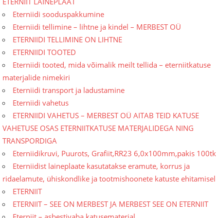
ETERNIIT LAINEPLAAT
Eterniidi sooduspakkumine
Eterniidi tellimine – lihtne ja kindel – MERBEST OÜ
ETERNIIDI TELLIMINE ON LIHTNE
ETERNIIDI TOOTED
Eterniidi tooted, mida võimalik meilt tellida – eterniitkatuse
materjalide nimekiri
Eterniidi transport ja ladustamine
Eterniidi vahetus
ETERNIIDI VAHETUS – MERBEST OÜ AITAB TEID KATUSE
VAHETUSE OSAS ETERNIITKATUSE MATERJALIDEGA NING
TRANSPORDIGA
Eterniidikruvi, Puurots, Grafiit,RR23 6,0x100mm,pakis 100tk
Eterniidist laineplaate kasutatakse eramute, korrus ja
ridaelamute, ühiskondlike ja tootmishoo­nete katuste ehitamisel
ETERNIIT
ETERNIIT – SEE ON MERBEST JA MERBEST SEE ON ETERNIIT
Eterniit – asbestivaba katusematerjal