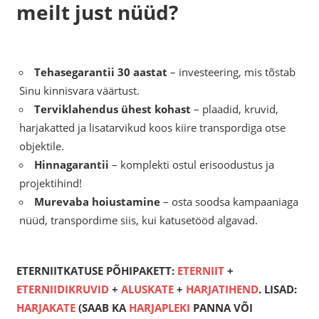
meilt just nüüd?
Tehasegarantii 30 aastat
– investeering, mis tõstab
Sinu kinnisvara väärtust.
Terviklahendus ühest kohast
– plaadid, kruvid,
harjakatted ja lisatarvikud koos kiire transpordiga otse
objektile.
Hinnagarantii
– komplekti ostul erisoodustus ja
projektihind!
Murevaba hoiustamine
– osta soodsa kampaaniaga
nüüd, transpordime siis, kui katusetööd algavad.
ETERNIITKATUSE PÕHIPAKETT:
ETERNIIT
+
ETERNIIDIKRUVID
+
ALUSKATE
+
HARJATIHEND
. LISAD:
HARJAKATE
(SAAB KA
HARJAPLEKI
PANNA VÕI