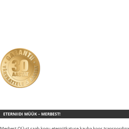
ETERNIIDI MÜÜK – MERBEST!
Merbest OÜ-st saab kogu eterniitkatuse kauba koos transpordiga