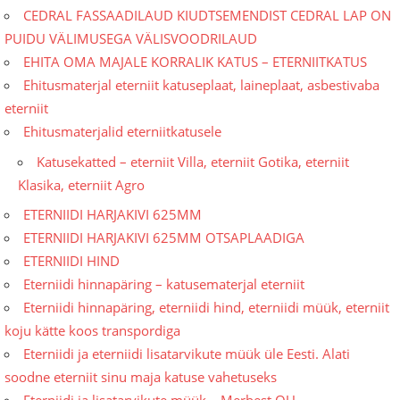
CEDRAL FASSAADILAUD KIUDTSEMENDIST CEDRAL LAP ON
PUIDU VÄLIMUSEGA VÄLISVOODRILAUD
EHITA OMA MAJALE KORRALIK KATUS – ETERNIITKATUS
Ehitusmaterjal eterniit katuseplaat, laineplaat, asbestivaba
eterniit
Ehitusmaterjalid eterniitkatusele
Katusekatted – eterniit Villa, eterniit Gotika, eterniit
Klasika, eterniit Agro
ETERNIIDI HARJAKIVI 625MM
ETERNIIDI HARJAKIVI 625MM OTSAPLAADIGA
ETERNIIDI HIND
Eterniidi hinnapäring – katusematerjal eterniit
Eterniidi hinnapäring, eterniidi hind, eterniidi müük, eterniit
koju kätte koos transpordiga
Eterniidi ja eterniidi lisatarvikute müük üle Eesti. Alati
soodne eterniit sinu maja katuse vahetuseks