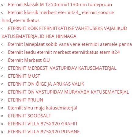
Eterniit Klassik M 1250mmx1130mm tumepruun
Eterniit klassik merbest eterniit24_ eterniit soodne
hind_eterniitkatus
ETERNIIT KÕIK ETERNIITKATUSE VAHETUSEKS VAJALIKUD
KATUSEMATERJALID HEA HINNAGA
Eterniit laineplaat sobib vana vene eterniidi asemele panna
Eterniit leedu eterniit merbest eterniitkatus eterniit24
Eterniit Merbest OÜ
ETERNIIT MERBEST, VASTUPIDAV KATUSEMATERJAL
ETERNIIT MUST
ETERNIIT ON ÕIGE JA ARUKAS VALIK
ETERNIIT ON VASTUPIDAV MÜRAVABA KATUSEMATERJAL
ETERNIIT PRUUN
Eterniit sinu maja katusematerjal
ETERNIIT SOODSALT
ETERNIIT VILLA 875X920 GRAFIIT
ETERNIIT VILLA 875X920 PUNANE