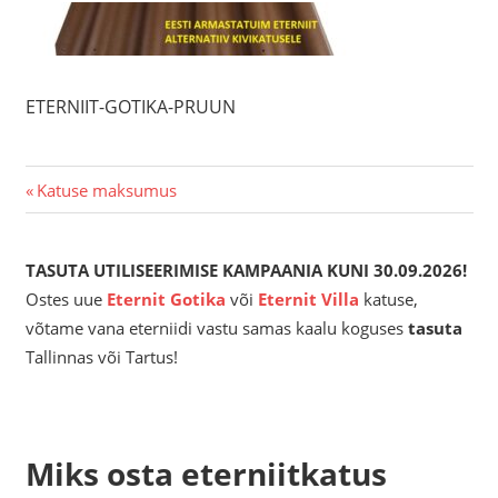
ETERNIIT-GOTIKA-PRUUN
Navigeerimine
Previous
Katuse maksumus
Post:
TASUTA UTILISEERIMISE KAMPAANIA KUNI 30.09.2026!
Ostes uue
Eternit
Gotika
või
Eternit Villa
katuse,
võtame vana eterniidi vastu samas kaalu koguses
tasuta
Tallinnas või Tartus!
Miks osta eterniitkatus