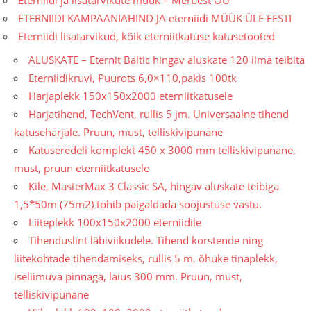
Eterniidi ja lisatarvikute müük – Merbest OU
ETERNIIDI KAMPAANIAHIND JA eterniidi MÜÜK ÜLE EESTI
Eterniidi lisatarvikud, kõik eterniitkatuse katusetooted
ALUSKATE – Eternit Baltic hingav aluskate 120 ilma teibita
Eterniidikruvi, Puurots 6,0×110,pakis 100tk
Harjaplekk 150x150x2000 eterniitkatusele
Harjatihend, TechVent, rullis 5 jm. Universaalne tihend
katuseharjale. Pruun, must, telliskivipunane
Katuseredeli komplekt 450 x 3000 mm telliskivipunane,
must, pruun eterniitkatusele
Kile, MasterMax 3 Classic SA, hingav aluskate teibiga
1,5*50m (75m2) tohib paigaldada soojustuse vastu.
Liiteplekk 100x150x2000 eterniidile
Tihenduslint läbiviikudele. Tihend korstende ning
liitekohtade tihendamiseks, rullis 5 m, õhuke tinaplekk,
iseliimuva pinnaga, laius 300 mm. Pruun, must,
telliskivipunane