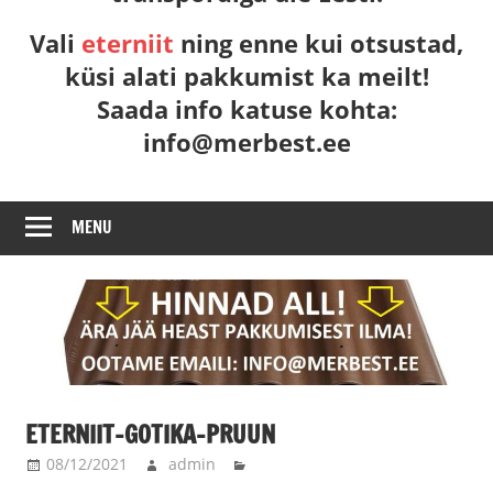
–
Vali
eterniit
ning enne kui otsustad,
SEE
küsi alati pakkumist ka meilt!
AINUS
Saada info katuse kohta:
JA
ÕIGE
info@merbest.ee
ETERNIITKATUS!
MENU
ETERNIIT-GOTIKA-PRUUN
08/12/2021
admin