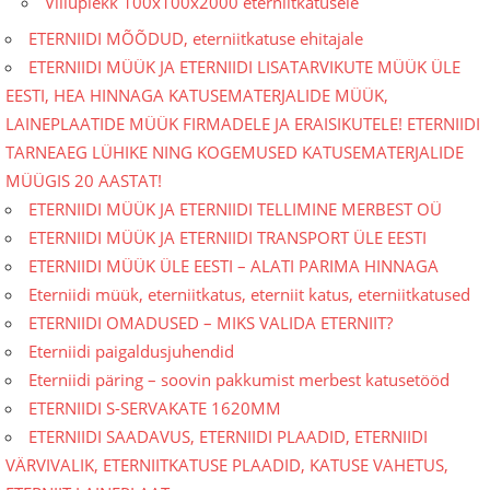
Viiluplekk 100x100x2000 eterniitkatusele
ETERNIIDI MÕÕDUD, eterniitkatuse ehitajale
ETERNIIDI MÜÜK JA ETERNIIDI LISATARVIKUTE MÜÜK ÜLE
EESTI, HEA HINNAGA KATUSEMATERJALIDE MÜÜK,
LAINEPLAATIDE MÜÜK FIRMADELE JA ERAISIKUTELE! ETERNIIDI
TARNEAEG LÜHIKE NING KOGEMUSED KATUSEMATERJALIDE
MÜÜGIS 20 AASTAT!
ETERNIIDI MÜÜK JA ETERNIIDI TELLIMINE MERBEST OÜ
ETERNIIDI MÜÜK JA ETERNIIDI TRANSPORT ÜLE EESTI
ETERNIIDI MÜÜK ÜLE EESTI – ALATI PARIMA HINNAGA
Eterniidi müük, eterniitkatus, eterniit katus, eterniitkatused
ETERNIIDI OMADUSED – MIKS VALIDA ETERNIIT?
Eterniidi paigaldusjuhendid
Eterniidi päring – soovin pakkumist merbest katusetööd
ETERNIIDI S-SERVAKATE 1620MM
ETERNIIDI SAADAVUS, ETERNIIDI PLAADID, ETERNIIDI
VÄRVIVALIK, ETERNIITKATUSE PLAADID, KATUSE VAHETUS,