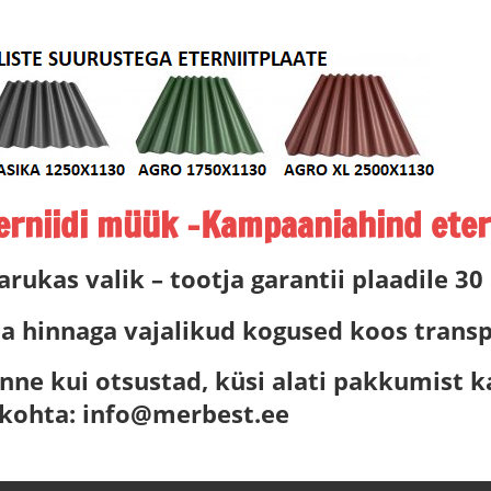
niidi müük -Kampaaniahind etern
 arukas valik – tootja garantii plaadile 30
a hinnaga vajalikud kogused koos transpo
nne kui otsustad, küsi alati pakkumist k
 kohta: info@merbest.ee