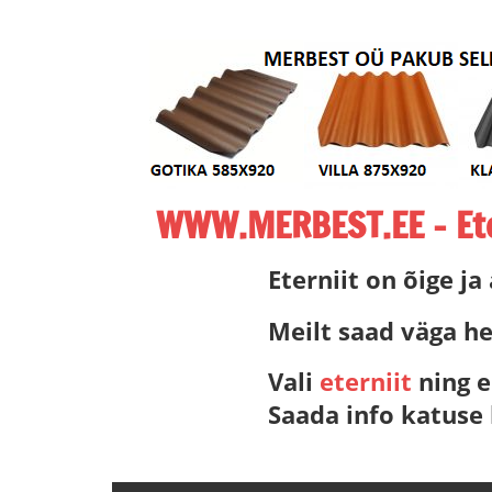
Skip
to
content
WWW.MERBEST.EE – Eter
ETERNIIT,
Eterniit on õige ja
ETERNIITKATUS,
ETERNIIDI
Meilt saad väga he
MÜÜK,
Vali
eterniit
ning e
MERBEST
ETERNIIT,
Saada info katuse
LEEDU
ETERNIIT
–