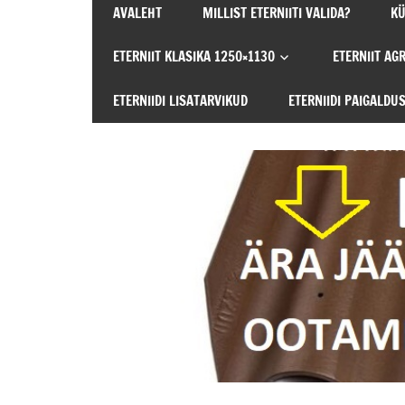
AVALEHT
MILLIST ETERNIITI VALIDA?
KÜ
SEE
AINUS
ETERNIIT KLASIKA 1250×1130
ETERNIIT AG
JA
ÕIGE
ETERNIIDI LISATARVIKUD
ETERNIIDI PAIGALDU
ETERNIITKATUS!