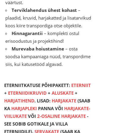
väärtust.
Terviklahendus ühest kohast
–
plaadid, kruvid, harjakatted ja lisatarvikud
koos kiire transpordiga otse objektile.
Hinnagarantii
– komplekti ostul
erisoodustus ja projektihind!
Murevaba hoiustamine
– osta
soodsa kampaaniaga nüüd, transpordime
siis, kui katusetööd algavad.
ETERNIITKATUSE PÕHIPAKETT:
ETERNIIT
+
ETERNIIDIKRUVID
+
ALUSKATE
+
HARJATIHEND
. LISAD:
HARJAKATE
(SAAB
KA
HARJAPLEKI
PANNA VÕI
HARJAKATE-
VIILUKATE
VÕI
2-OSALINE HARJAKATE
-
SEE SOBIB GOTIKALE JA VILLA
ETERNIIDILE).
SERVAKATE
(SAAB KA