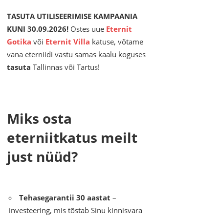
TASUTA UTILISEERIMISE KAMPAANIA
KUNI 30.09.2026!
Ostes uue
Eternit
Gotika
või
Eternit Villa
katuse, võtame
vana eterniidi vastu samas kaalu koguses
tasuta
Tallinnas või Tartus!
Miks osta
eterniitkatus meilt
just nüüd?
Tehasegarantii 30 aastat
–
investeering, mis tõstab Sinu kinnisvara