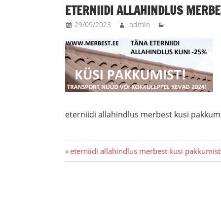
ETERNIIDI ALLAHINDLUS MERBE
29/09/2023
admin
eterniidi allahindlus merbest kusi pakkumi
Navigeerimine
Previous
eterniidi allahindlus merbest kusi pakkumist
Post: