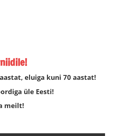
iidile!
 aastat, eluiga kuni 70 aastat!
rdiga üle Eesti!
a meilt!