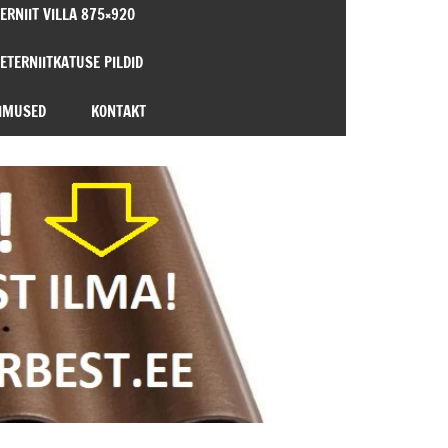
ERNIIT VILLA 875×920
 ETERNIITKATUSE PILDID
IMUSED
KONTAKT