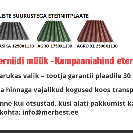
niidi müük -Kampaaniahind etern
 arukas valik – tootja garantii plaadile 30
a hinnaga vajalikud kogused koos transpo
nne kui otsustad, küsi alati pakkumist k
 kohta: info@merbest.ee