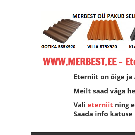
Skip
to
content
WWW.MERBEST.EE – Eter
ETERNIIT,
Eterniit on õige ja
ETERNIITKATUS,
ETERNIIDI
Meilt saad väga he
MÜÜK,
Vali
eterniit
ning e
MERBEST
ETERNIIT,
Saada info katuse
LEEDU
ETERNIIT
–