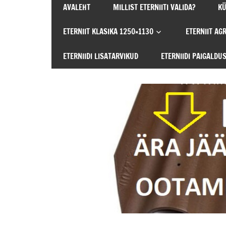
AVALEHT
MILLIST ETERNIITI VALIDA?
KÜ
SEE
AINUS
ETERNIIT KLASIKA 1250×1130
ETERNIIT AG
JA
ÕIGE
ETERNIIDI LISATARVIKUD
ETERNIIDI PAIGALDU
ETERNIITKATUS!