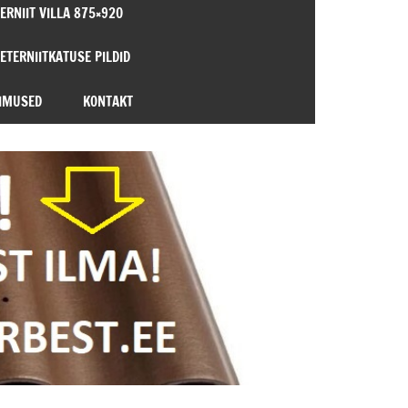
ERNIIT VILLA 875×920
 ETERNIITKATUSE PILDID
IMUSED
KONTAKT