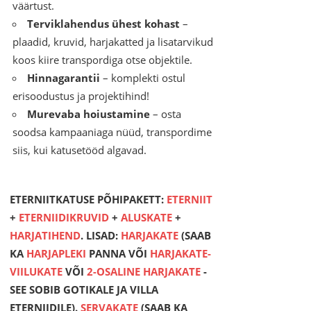
väärtust.
Terviklahendus ühest kohast
–
plaadid, kruvid, harjakatted ja lisatarvikud
koos kiire transpordiga otse objektile.
Hinnagarantii
– komplekti ostul
erisoodustus ja projektihind!
Murevaba hoiustamine
– osta
soodsa kampaaniaga nüüd, transpordime
siis, kui katusetööd algavad.
ETERNIITKATUSE PÕHIPAKETT:
ETERNIIT
+
ETERNIIDIKRUVID
+
ALUSKATE
+
HARJATIHEND
. LISAD:
HARJAKATE
(SAAB
KA
HARJAPLEKI
PANNA VÕI
HARJAKATE-
VIILUKATE
VÕI
2-OSALINE HARJAKATE
-
SEE SOBIB GOTIKALE JA VILLA
ETERNIIDILE).
SERVAKATE
(SAAB KA