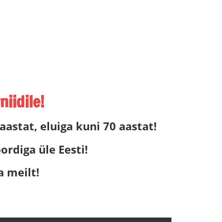
iidile!
 aastat, eluiga kuni 70 aastat!
rdiga üle Eesti!
a meilt!